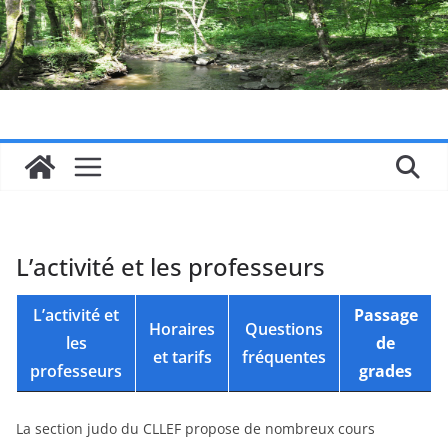
Passer
au
contenu
L’activité et les professeurs
L’activité et
Passage
Horaires
Questions
les
de
et tarifs
fréquentes
professeurs
grades
La section judo du CLLEF propose de nombreux cours